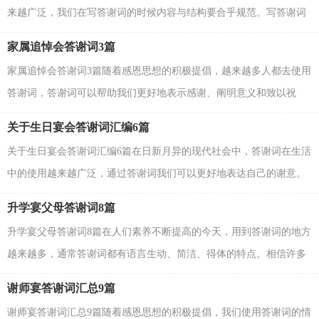
来越广泛，我们在写答谢词的时候内容与结构要合乎规范。写答谢词
可马虎不得哦，下面是小编精心整理的追悼会答谢...
家属追悼会答谢词3篇
家属追悼会答谢词3篇随着感恩思想的积极提倡，越来越多人都去使用
答谢词，答谢词可以帮助我们更好地表示感谢、阐明意义和致以祝
愿。相信大家又在为写答谢词犯愁了吧！下面是小编...
关于生日宴会答谢词汇编6篇
关于生日宴会答谢词汇编6篇在日新月异的现代社会中，答谢词在生活
中的使用越来越广泛，通过答谢词我们可以更好地表达自己的谢意。
那么问题来了，到底应如何写一份恰当的答谢词呢？...
升学宴父母答谢词8篇
升学宴父母答谢词8篇在人们素养不断提高的今天，用到答谢词的地方
越来越多，通常答谢词都有语言生动、简洁、得体的特点。相信许多
人会觉得答谢词很难写吧，以下是小编精心整理的...
谢师宴答谢词汇总9篇
谢师宴答谢词汇总9篇随着感恩思想的积极提倡，我们使用答谢词的情