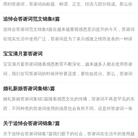
用到答谢词，答谢词由标题、称谓、正文、结语几部分组成。那么你
知道答谢词该如何写吗？以下是小编整理的男方家长...
追悼会答谢词范文锦集8篇
追悼会答谢词范文锦集8篇在越来越重视感恩意识提升的今天，答谢词
在现实生活中使用广泛，答谢词是为了表示感激之情而发表的一种讲
话。那么在写答谢词时有什么注意事项呢？下面是...
宝宝满月宴答谢词
宝宝满月宴答谢词随着感恩教育不断深化，越来越多人都去使用答谢
词，我们在写答谢词的时候评价要适度，要恰如其分。那么，答谢词
需要写哪些内容呢？下面是小编精心整理的宝宝满月宴答...
婚礼新娘答谢词集锦5篇
婚礼新娘答谢词集锦5篇随着感恩文化的传播，答谢词不再是罕见的东
西，不同种类的答谢词使用的场景也会有所不同。还是对答谢词一筹
莫展吗？以下是小编为大家收集的婚礼新娘答谢词5...
关于追悼会答谢词锦集7篇
关于追悼会答谢词锦集7篇我们眼下的社会，答谢词在生活中的使用越