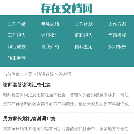
工作总结
年终总结
工作计划
工作方案
工作报告
述职报告
辞职报告
简历模板
职业规划
自我介绍
自我鉴定
实习报告
转正申请
>
>
当前位置：
首页
演讲致辞
答谢词
谢师宴答谢词汇总七篇
谢师宴答谢词汇总七篇在当下社会，答谢词的使用者越来越多，请注
意不同种类型的答谢词具有不同的用途。相信大家又在为写答谢词犯
愁了吧！下面是小编整理的谢师宴答谢词7篇，欢迎大...
男方家长婚礼答谢词12篇
男方家长婚礼答谢词12篇在日新月异的现代社会中，很多地方都会使