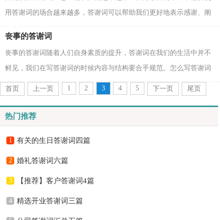
用答谢词的场合越来越多，答谢词可以帮助我们更好地表示感谢、阐
明意义和致以祝愿。我们该怎么写答谢词呢？下面是...
丧事的答谢词
丧事的答谢词随着人们自身素质的提升，答谢词在我们的生活中并不
鲜见，我们在写答谢词的时候内容与结构要合乎规范。怎么写答谢词
才能避免踩雷呢？下面是小编整理的丧事的答谢词，仅...
1
2
3
4
5
首页
上一页
下一页
尾页
热门推荐
1
有关的生日答谢词四篇
2
婚礼答谢词六篇
3
【推荐】客户答谢词4篇
4
精选开业答谢词三篇