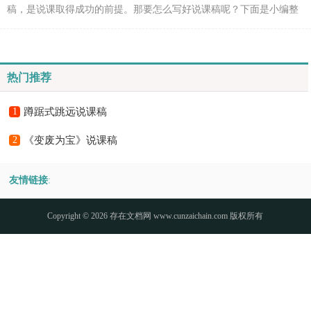
稿，是说课取得成功的前提。那要怎么写好说课稿呢？下面是小编整
理的《变废为宝》说课稿，希望能够帮助到大家。《变废...
热门推荐
1
蹲踞式跳远说课稿
2
《变废为宝》说课稿
友情链接
:
Copyright © 2026
存在文档网
www.cunzaichain.com 版权所有