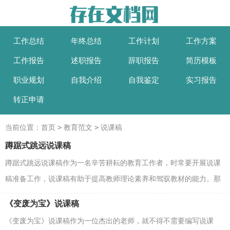
工作总结
年终总结
工作计划
工作方案
工作报告
述职报告
辞职报告
简历模板
职业规划
自我介绍
自我鉴定
实习报告
转正申请
>
>
当前位置：
首页
教育范文
说课稿
蹲踞式跳远说课稿
蹲踞式跳远说课稿作为一名辛苦耕耘的教育工作者，时常要开展说课
稿准备工作，说课稿有助于提高教师理论素养和驾驭教材的能力。那
么说课稿应该怎么写才合适呢？下面是小编整理的蹲...
《变废为宝》说课稿
《变废为宝》说课稿作为一位杰出的老师，就不得不需要编写说课