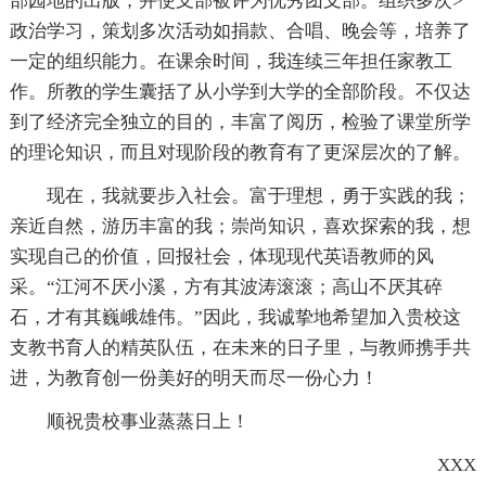
部园地的出版，并使支部被评为优秀团支部。组织多次>
政治学习，策划多次活动如捐款、合唱、晚会等，培养了
一定的组织能力。在课余时间，我连续三年担任家教工
作。所教的学生囊括了从小学到大学的全部阶段。不仅达
到了经济完全独立的目的，丰富了阅历，检验了课堂所学
的理论知识，而且对现阶段的教育有了更深层次的了解。
现在，我就要步入社会。富于理想，勇于实践的我；
亲近自然，游历丰富的我；崇尚知识，喜欢探索的我，想
实现自己的价值，回报社会，体现现代英语教师的风
采。“江河不厌小溪，方有其波涛滚滚；高山不厌其碎
石，才有其巍峨雄伟。”因此，我诚挚地希望加入贵校这
支教书育人的精英队伍，在未来的日子里，与教师携手共
进，为教育创一份美好的明天而尽一份心力！
顺祝贵校事业蒸蒸日上！
XXX